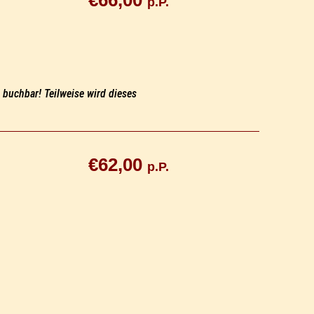
€66,00
p.P.
buchbar! Teilweise wird dieses
€62,00
p.P.