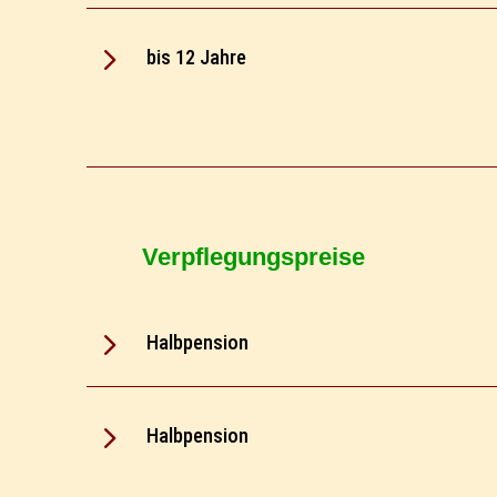
5
bis 12 Jahre
Verpflegungspreise
5
Halbpension
5
Halbpension