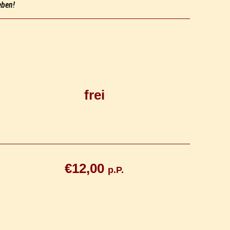
eben!
frei
€12,00
p.P.